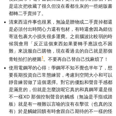
是這次把收藏了很久但沒在看都生灰的一些絕版書
都轉二手賣掉了。
清東西這件事也很累，無論是贈物或二手賣掉都還
是必須付出時間心力還有包材，有時還會因為錯估
寄送包裹大小損失很多運費。之前腦波比較弱的時
候我會用「反正這個東西如果要轉手應該也不困
難」來說服自己購物，現在看過去的自己就是那個
1
青蛙拍打的梗圖
。不要再自己替自己找麻煩了！
使用電鋼琴的心得：學鋼琴不知不覺也半年了，想
要長期投資自己常態練習，考慮到空間大小和可以
靜音練習做了這個選擇。對它的優點和聲音手感都
是滿意的，但就是怎麼說呢它真的和真鋼琴還是很
不一樣XD 那個控制聲音的觸感（無論是手指或踏
板）就是有一種難以言喻的沒有在擊弦（也真的沒
有）於是觸鍵回饋有時會跟自己期待的不一樣的怪