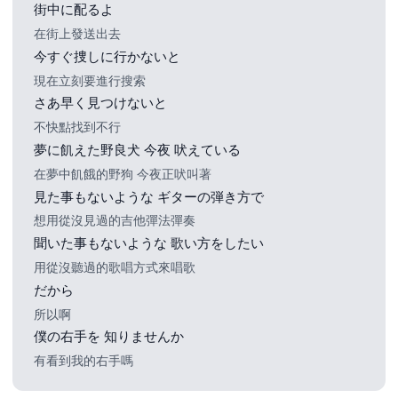
街中に配るよ
在街上發送出去
今すぐ捜しに行かないと
現在立刻要進行搜索
さあ早く見つけないと
不快點找到不行
夢に飢えた野良犬 今夜 吠えている
在夢中飢餓的野狗 今夜正吠叫著
見た事もないような ギターの弾き方で
想用從沒見過的吉他彈法彈奏
聞いた事もないような 歌い方をしたい
用從沒聽過的歌唱方式來唱歌
だから
所以啊
僕の右手を 知りませんか
有看到我的右手嗎