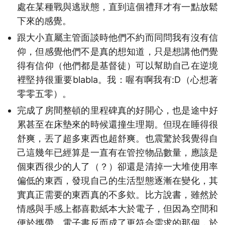
處在某種戰與逃狀態，直到這個禮拜才有一點放鬆
下來的感覺。
跟大小直屬主管面談時他們不約而同問我有沒有信
仰，但感覺他們不是真的想知道，只是想講他們覺
得有信仰（他們都是基督徒）可以幫助自己在逆境
裡堅持很重要blabla。我：喔有啊我有:D（心想著
零零五零）。
完成了房間整頓的里程碑真的好開心，也是途中好
累甚至在床墊來的時候還撞生理期。但現在睡得很
舒爽，丟了超多東西也超舒爽。也震驚於我覺得自
己這幾年已經算是一直有在管控物品數量，應該是
個東西很少的人了（？）卻還是清掉一大堆使用率
偏低的東西，發現自己的生活型態逐漸在變化，其
實真正需要的東西真的不多欸。比方說書，雖然於
情感與手感上都喜歡紙本大於電子，但因為空間和
便於攜帶，電子書反而成了更符合需求的那個，於