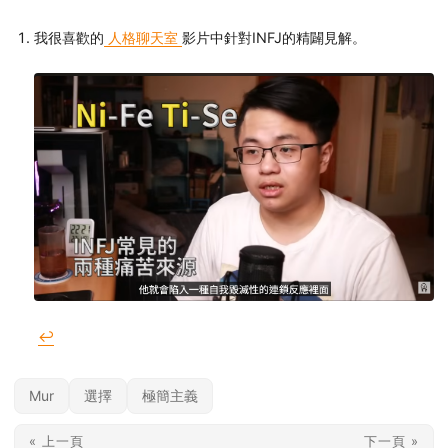
我很喜歡的
人格聊天室
影片中針對INFJ的精闢見解。
↩︎
Mur
選擇
極簡主義
« 上一頁
下一頁 »