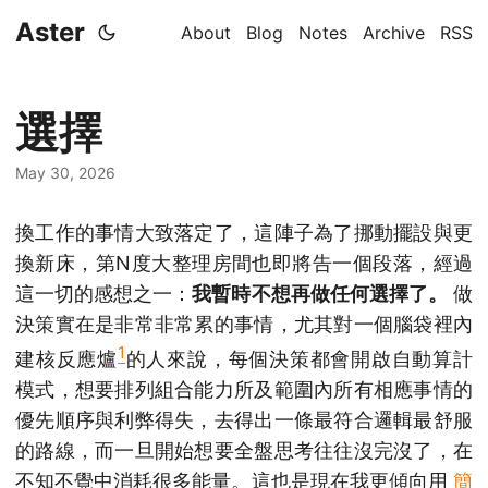
Aster
About
Blog
Notes
Archive
RSS
選擇
May 30, 2026
換工作的事情大致落定了，這陣子為了挪動擺設與更
換新床，第N度大整理房間也即將告一個段落，經過
這一切的感想之一：
我暫時不想再做任何選擇了。
做
決策實在是非常非常累的事情，尤其對一個腦袋裡內
1
建核反應爐
的人來說，每個決策都會開啟自動算計
模式，想要排列組合能力所及範圍內所有相應事情的
優先順序與利弊得失，去得出一條最符合邏輯最舒服
的路線，而一旦開始想要全盤思考往往沒完沒了，在
不知不覺中消耗很多能量。這也是現在我更傾向用
簡