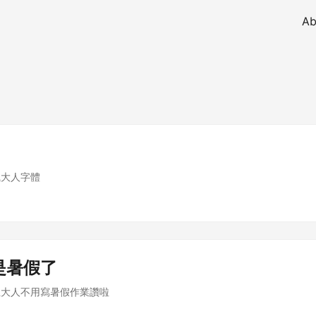
Ab
風大人字體
是暑假了
且大人不用寫暑假作業讚啦