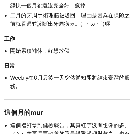
經快一個月都還沒完全好，瘋掉。
二月的牙周手術理賠被駁回，理由是因為在保險之
前就看過並診斷出牙周病ㄌ。(´・ω・`)喔。
工作
開始累積補休，好想放假。
日常
Weebly在6月最後一天突然通知即將結束臺灣的服
務。
這個月的mur
這個禮拜拿到健檢報告，其實紅字沒有想像的多。
（？）主要需要改善的還是體重過輕與貧血，也有