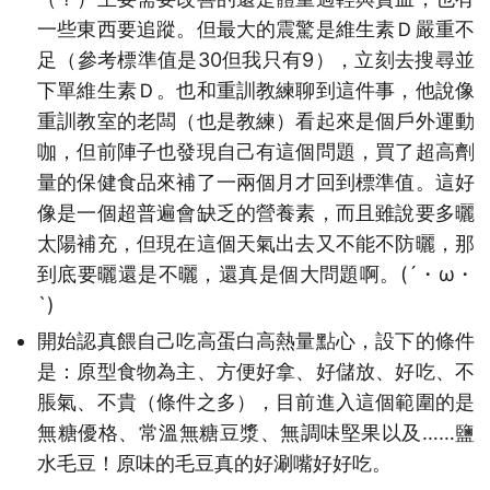
一些東西要追蹤。但最大的震驚是維生素Ｄ嚴重不
足（參考標準值是30但我只有9），立刻去搜尋並
下單維生素Ｄ。也和重訓教練聊到這件事，他說像
重訓教室的老闆（也是教練）看起來是個戶外運動
咖，但前陣子也發現自己有這個問題，買了超高劑
量的保健食品來補了一兩個月才回到標準值。這好
像是一個超普遍會缺乏的營養素，而且雖說要多曬
太陽補充，但現在這個天氣出去又不能不防曬，那
到底要曬還是不曬，還真是個大問題啊。(´・ω・
`)
開始認真餵自己吃高蛋白高熱量點心，設下的條件
是：原型食物為主、方便好拿、好儲放、好吃、不
脹氣、不貴（條件之多），目前進入這個範圍的是
無糖優格、常溫無糖豆漿、無調味堅果以及……鹽
水毛豆！原味的毛豆真的好涮嘴好好吃。