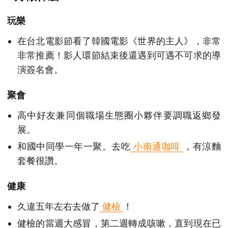
玩樂
在台北電影節看了韓國電影《世界的主人》，非常
非常推薦！影人環節結束後還遇到可遇不可求的導
演簽名會。
聚會
高中好友兼同個職場生態圈小夥伴要調職返鄉發
展。
和國中同學一年一聚。去吃
小南通咖啡
，有涼麵
套餐很讚。
健康
久違五年左右去做了
健檢
！
健檢的當週大感冒，第二週轉成咳嗽，直到現在已