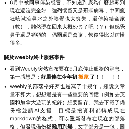
6月中被同事傳染感冒，不知道到底為什麼超毒到
現在還沒完全好。強烈懷疑又是冠狀病毒，中間瘋
狂咳嗽流鼻水之外嗅覺也大喪失，還傳染給全家
（救），雖然現在回來大概87%了吧（？）但感覺
鼻子還是頓頓的，偶爾還是會咳，恢復得比以前慢
很多。
關於weebly終止服務事件
看到Weebly突然宣布要在9月底停止服務的消息，
第一感想是：
好里佳在今年初
搬家
了
！！！！！
weebly的部落格好歹也是寫了十幾年，雖說文章
量不算大，想想還是有一些重要的回憶（例如去英
國和加拿大遊玩的紀錄）想要留存。我去下載了備
份檔並請AI支援，目標是把資料都轉成現在
markdown的格式，可以重新發布在現在的部落
格，但發現備份檔
難用到爆
，文字部分是一包，圖